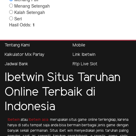
Tentang Kami
Mobile
Kalkulator Mix Parlay
Link Ibetwin
Jadwal Bank
Rtp Live Slot
Ibetwin Situs Taruhan
Online Terbaik di
Indonesia
Ibetwin
atau
Ibetwin asia
merupakan situs game online terlengkap, karena
hanya di satu tempat saja anda bisa bermain berbagai jenis game dengan
banyak sekali permainan. Situs ibet win menyediakan jenis taruhan paling