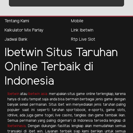
Tentang Kami
Mobile
Kalkulator Mix Parlay
Link Ibetwin
Jadwal Bank
Rtp Live Slot
Ibetwin Situs Taruhan
Online Terbaik di
Indonesia
Ibetwin
atau
Ibetwin asia
merupakan situs game online terlengkap, karena
hanya di satu tempat saja anda bisa bermain berbagai jenis game dengan
banyak sekali permainan. Situs ibet win menyediakan jenis taruhan paling
populer saat ini seperti taruhan sportsbook, e-sports, game slots,
idnlive, ada juga game togel, live casino, tangkas dan game tembak ikan.
Semua permainan yang paling digemari di Indonesia tersedia lengkap di
Ibetwinasia
. Dengan dukungan fasilitas lengkap akan memudahkan semua
transaksi di ibet win. Layanan terbaik siap kami berikan untuk semua