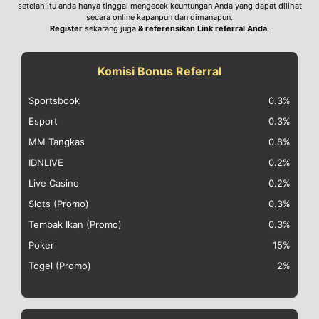
setelah itu anda hanya tinggal mengecek keuntungan Anda yang dapat dilihat
secara online kapanpun dan dimanapun.
Register
sekarang juga
& referensikan Link referral Anda
.
Komisi Bonus Referral
Sportsbook
0.3%
Esport
0.3%
MM Tangkas
0.8%
IDNLIVE
0.2%
Live Casino
0.2%
Slots (Promo)
0.3%
Tembak Ikan (Promo)
0.3%
Poker
15%
Togel (Promo)
2%