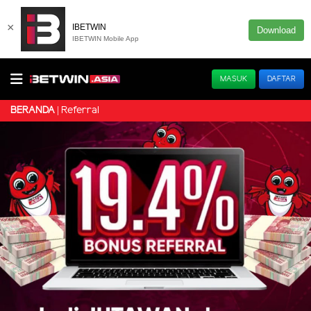
×
IBETWIN
Download
IBETWIN Mobile App
MASUK
DAFTAR
Referral
BERANDA